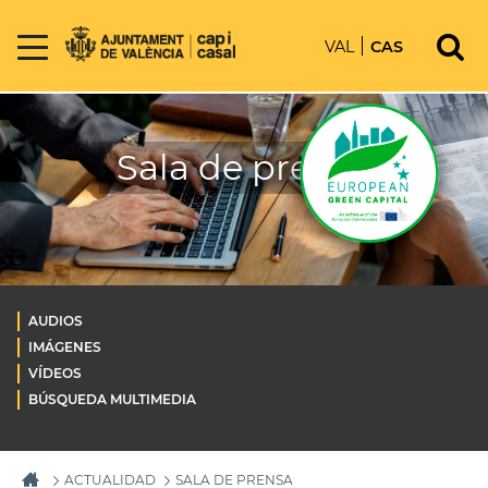
VAL
CAS
Sala de prensa
AUDIOS
IMÁGENES
VÍDEOS
BÚSQUEDA MULTIMEDIA
ACTUALIDAD
SALA DE PRENSA