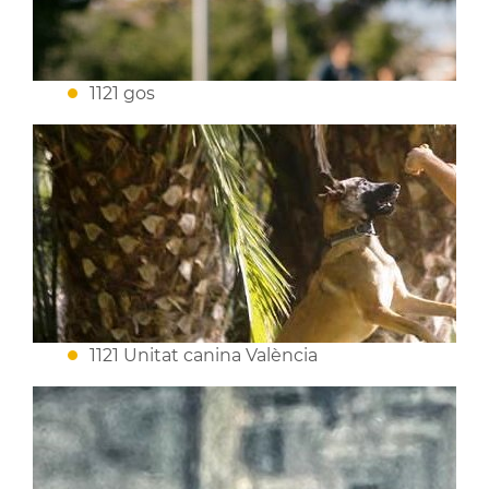
1121 gos
1121 Unitat canina València