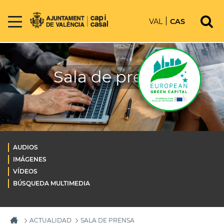
VAL
CAS
Sala de prensa
AUDIOS
IMÁGENES
VÍDEOS
BÚSQUEDA MULTIMEDIA
ACTUALIDAD
SALA DE PRENSA