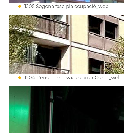
1205 Segona fase pla ocupació_web
1204 Render renovació carrer Colón_web