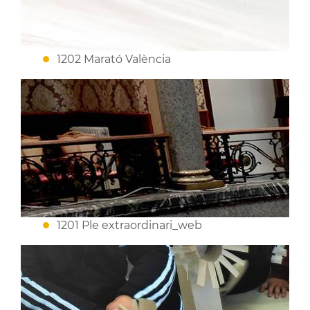
1202 Marató València
1201 Ple extraordinari_web