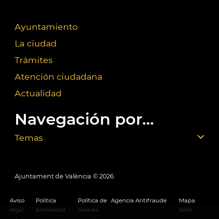
Ayuntamiento
La ciudad
Trámites
Atención ciudadana
Actualidad
Navegación por...
Temas
Ajuntament de València ©
2026
Aviso
Política
Política de
Agencia Antifraude
Mapa
legal
privacidad
cookies
Web