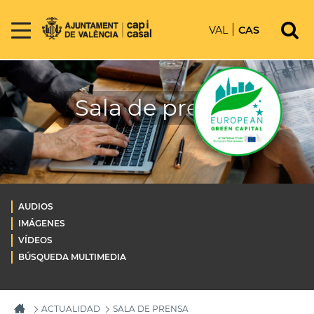
VAL
CAS
Sala de prensa
AUDIOS
IMÁGENES
VÍDEOS
BÚSQUEDA MULTIMEDIA
ACTUALIDAD
SALA DE PRENSA