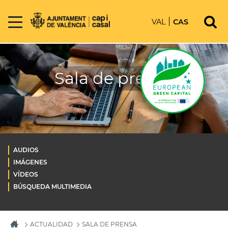
VAL
CAS
Sala de prensa
AUDIOS
IMÁGENES
VÍDEOS
BÚSQUEDA MULTIMEDIA
ACTUALIDAD
SALA DE PRENSA