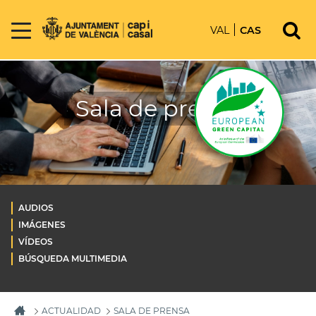
VAL
CAS
Sala de prensa
AUDIOS
IMÁGENES
VÍDEOS
BÚSQUEDA MULTIMEDIA
ACTUALIDAD
SALA DE PRENSA