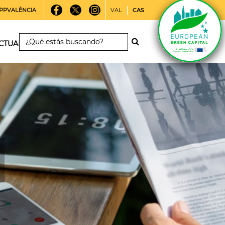
PPVALÈNCIA
VAL
CAS
CTUALIDAD