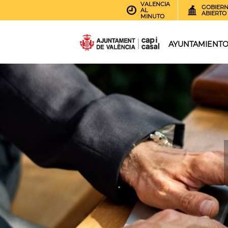
VALENCIA
GOBIER
AL
ABIERTO
MINUTO
AYUNTAMIENT