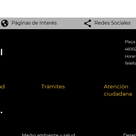
Páginas de Interés
Redes Sociales
Plaça
46002
Horari
Teléf
ad
Trámites
Atención
ciudadana
.
Medio ambiente y salud
Derec