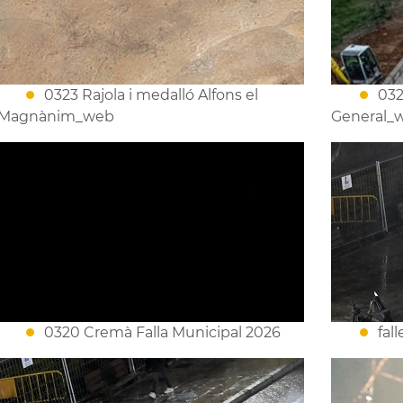
0323 Rajola i medalló Alfons el
032
Magnànim_web
General_
0320 Cremà Falla Municipal 2026
fal