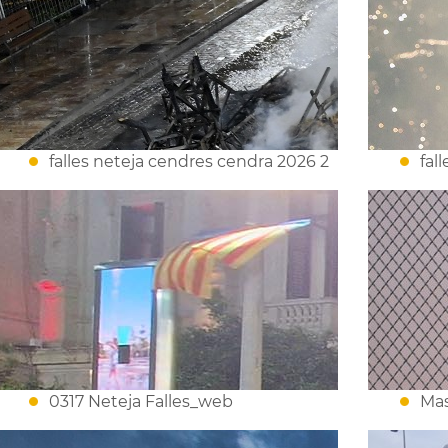
falles neteja cendres cendra 2026 2
fal
0317 Neteja Falles_web
Mas