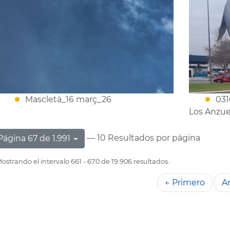
Mascletà_16 març_26
031
Los Anzue
— 10 Resultados por página
Página 67 de 1.991
ostrando el intervalo 661 - 670 de 19.906 resultados.
← Primero
An