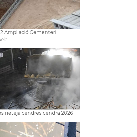
2 Ampliació Cementeri
web
les neteja cendres cendra 2026