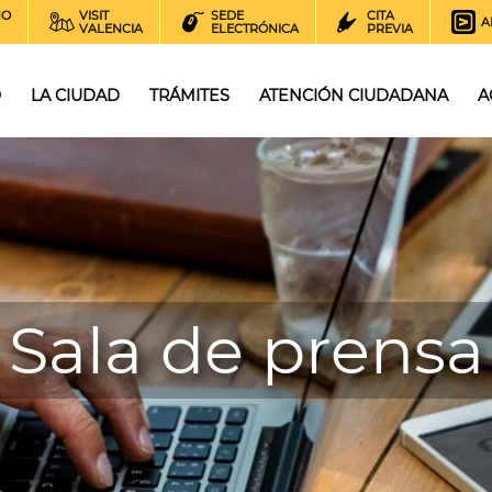
NO
VISIT
SEDE
CITA
A
VALENCIA
ELECTRÓNICA
PREVIA
O
LA CIUDAD
TRÁMITES
ATENCIÓN CIUDADANA
A
Sala de prensa