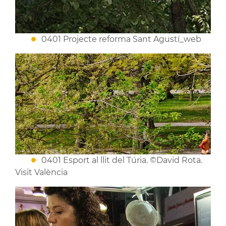
0401 Projecte reforma Sant Agustí_web
0401 Esport al llit del Túria. ©David Rota.
Visit València