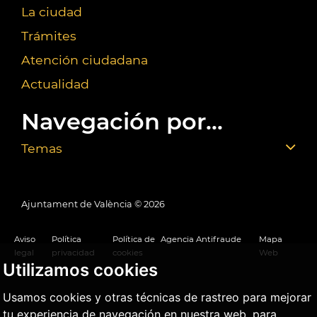
La ciudad
Trámites
Atención ciudadana
Actualidad
Navegación por...
Temas
Ajuntament de València ©
2026
Aviso
Política
Política de
Agencia Antifraude
Mapa
legal
privacidad
cookies
Web
Utilizamos cookies
Usamos cookies y otras técnicas de rastreo para mejorar
tu experiencia de navegación en nuestra web, para