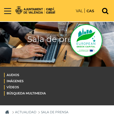
VAL
CAS
Sala de prensa
AUDIOS
IMÁGENES
VÍDEOS
BÚSQUEDA MULTIMEDIA
ACTUALIDAD
SALA DE PRENSA