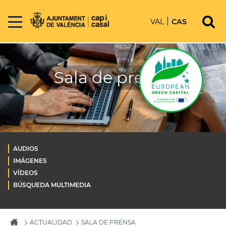
VAL
CAS
Sala de prensa
AUDIOS
IMÁGENES
VÍDEOS
BÚSQUEDA MULTIMEDIA
ACTUALIDAD
SALA DE PRENSA