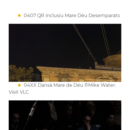
0407 QR inclusiu Mare Déu Desemparats
04XX Dansà Mare de Déu ©Mike Water.
Visit VLC