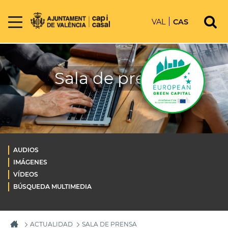
VAL
CAS
Sala de prensa
AUDIOS
IMÁGENES
VÍDEOS
BÚSQUEDA MULTIMEDIA
ACTUALIDAD
SALA DE PRENSA