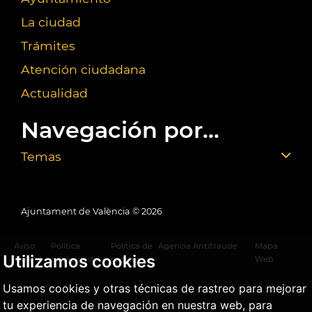
La ciudad
Trámites
Atención ciudadana
Actualidad
Navegación por...
Temas
Ajuntament de València ©
2026
Aviso
Política
Política de
Agencia Antifraude
Mapa
Utilizamos cookies
legal
privacidad
cookies
Web
Usamos cookies y otras técnicas de rastreo para mejorar
tu experiencia de navegación en nuestra web, para