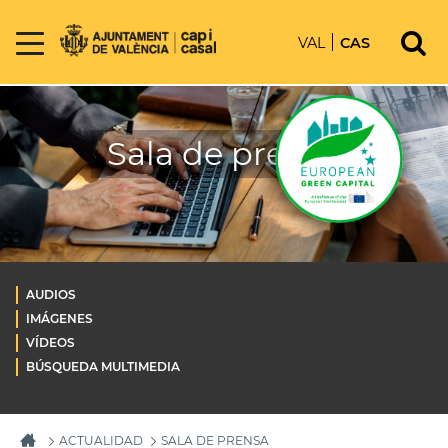
VAL
CAS
Sala de prensa
AUDIOS
IMÁGENES
VÍDEOS
BÚSQUEDA MULTIMEDIA
ACTUALIDAD
SALA DE PRENSA