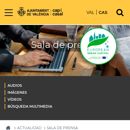
VAL
CAS
Sala de prensa
AUDIOS
IMÁGENES
VÍDEOS
BÚSQUEDA MULTIMEDIA
ACTUALIDAD
SALA DE PRENSA