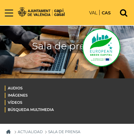
VAL
CAS
Sala de prensa
AUDIOS
IMÁGENES
VÍDEOS
BÚSQUEDA MULTIMEDIA
ACTUALIDAD
SALA DE PRENSA