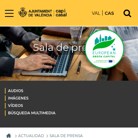
VAL
CAS
Sala de prensa
AUDIOS
IMÁGENES
VÍDEOS
BÚSQUEDA MULTIMEDIA
ACTUALIDAD
SALA DE PRENSA