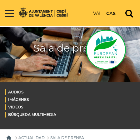
VAL
CAS
Sala de prensa
AUDIOS
IMÁGENES
VÍDEOS
BÚSQUEDA MULTIMEDIA
ACTUALIDAD
SALA DE PRENSA