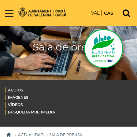
VAL
CAS
Sala de prensa
AUDIOS
IMÁGENES
VÍDEOS
BÚSQUEDA MULTIMEDIA
ACTUALIDAD
SALA DE PRENSA