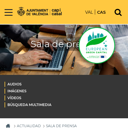
VAL
CAS
Sala de prensa
AUDIOS
IMÁGENES
VÍDEOS
BÚSQUEDA MULTIMEDIA
ACTUALIDAD
SALA DE PRENSA