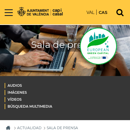
VAL
CAS
Sala de prensa
AUDIOS
IMÁGENES
VÍDEOS
BÚSQUEDA MULTIMEDIA
ACTUALIDAD
SALA DE PRENSA