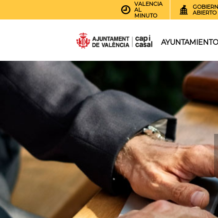
VALENCIA
GOBIER
AL
ABIERTO
MINUTO
AYUNTAMIENT