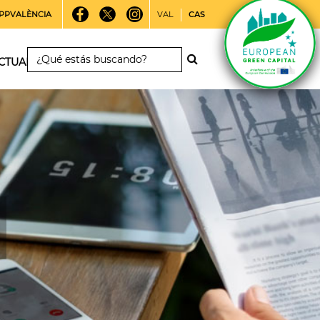
PPVALÈNCIA
VAL
CAS
CTUALIDAD