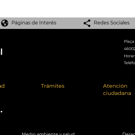
Páginas de Interés
Redes Sociales
Plaça
46002
Horari
Teléf
ad
Trámites
Atención
ciudadana
.
Medio ambiente y salud
Derec