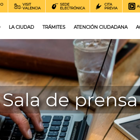
NO
VISIT
SEDE
CITA
A
VALENCIA
ELECTRÓNICA
PREVIA
O
LA CIUDAD
TRÁMITES
ATENCIÓN CIUDADANA
A
Sala de prensa