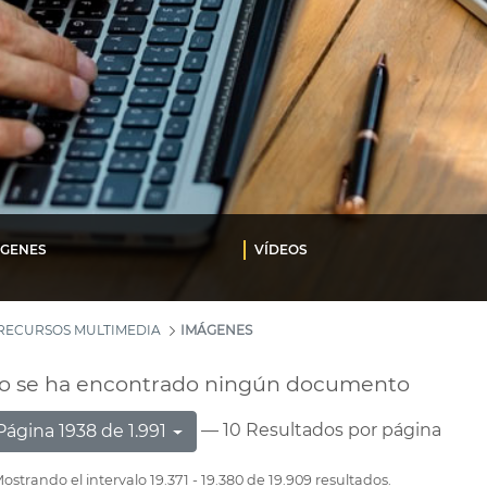
ÁGENES
VÍDEOS
RECURSOS MULTIMEDIA
IMÁGENES
o se ha encontrado ningún documento
— 10 Resultados por página
Página 1938 de 1.991
ostrando el intervalo 19.371 - 19.380 de 19.909 resultados.