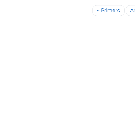
← Primero
An