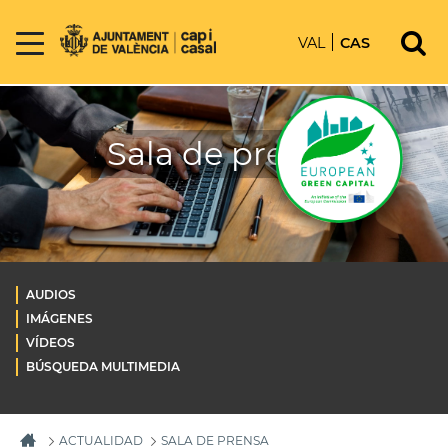
VAL
CAS
Sala de prensa
AUDIOS
IMÁGENES
VÍDEOS
BÚSQUEDA MULTIMEDIA
ACTUALIDAD
SALA DE PRENSA