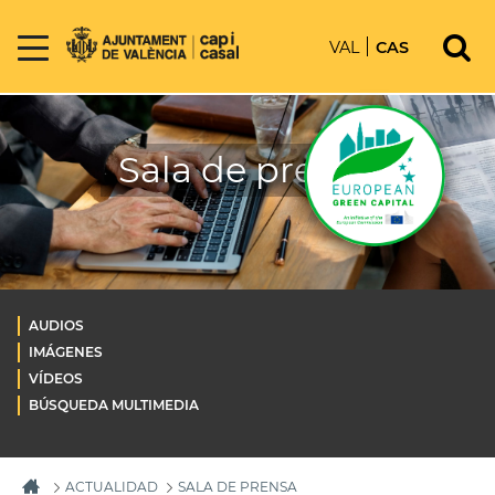
VAL
CAS
Sala de prensa
AUDIOS
IMÁGENES
VÍDEOS
BÚSQUEDA MULTIMEDIA
ACTUALIDAD
SALA DE PRENSA