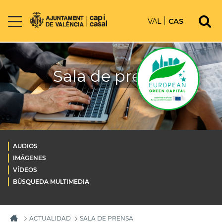
VAL
CAS
Sala de prensa
AUDIOS
IMÁGENES
VÍDEOS
BÚSQUEDA MULTIMEDIA
ACTUALIDAD
SALA DE PRENSA