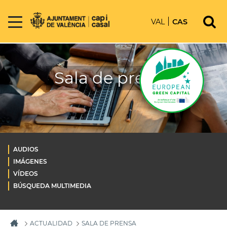
VAL
CAS
Sala de prensa
AUDIOS
IMÁGENES
VÍDEOS
BÚSQUEDA MULTIMEDIA
ACTUALIDAD
SALA DE PRENSA