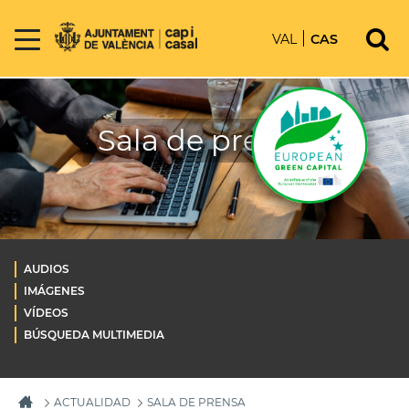
VAL
CAS
Sala de prensa
AUDIOS
IMÁGENES
VÍDEOS
BÚSQUEDA MULTIMEDIA
ACTUALIDAD
SALA DE PRENSA