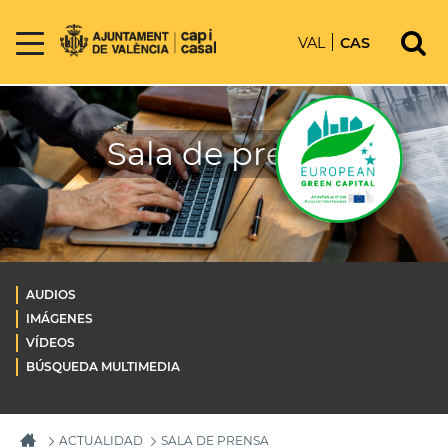
VAL
CAS
Sala de prensa
AUDIOS
IMÁGENES
VÍDEOS
BÚSQUEDA MULTIMEDIA
ACTUALIDAD
SALA DE PRENSA