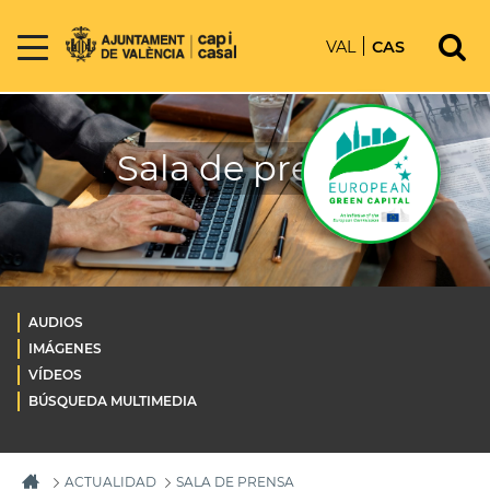
VAL
CAS
Sala de prensa
AUDIOS
IMÁGENES
VÍDEOS
BÚSQUEDA MULTIMEDIA
ACTUALIDAD
SALA DE PRENSA