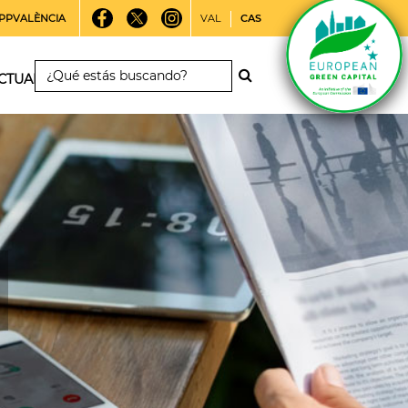
PPVALÈNCIA
VAL
CAS
CTUALIDAD