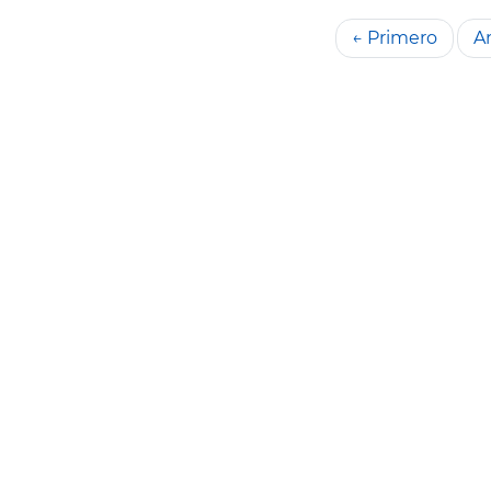
← Primero
An