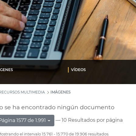
ÁGENES
VÍDEOS
RECURSOS MULTIMEDIA
IMÁGENES
o se ha encontrado ningún documento
— 10 Resultados por página
Página 1577 de 1.991
ostrando el intervalo 15.761 - 15.770 de 19.906 resultados.