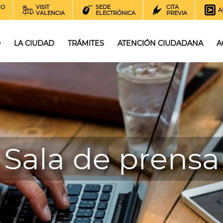
NO
VISIT
SEDE
CITA
A
VALENCIA
ELECTRÓNICA
PREVIA
O
LA CIUDAD
TRÁMITES
ATENCIÓN CIUDADANA
A
Sala de prensa