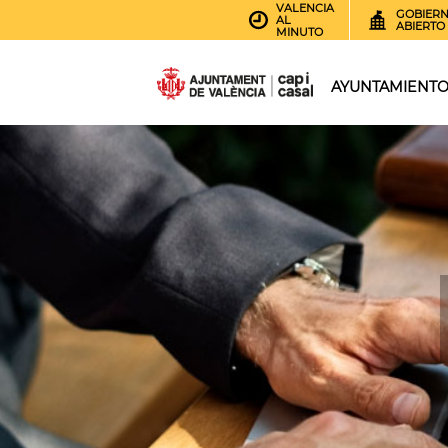
VALENCIA
GOBIER
AL
ABIERTO
MINUTO
AYUNTAMIENT