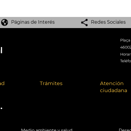
Páginas de Interés
Redes Sociales
Plaça
46002
Horari
Teléf
ad
Trámites
Atención
ciudadana
.
Medio ambiente y salud
Derec