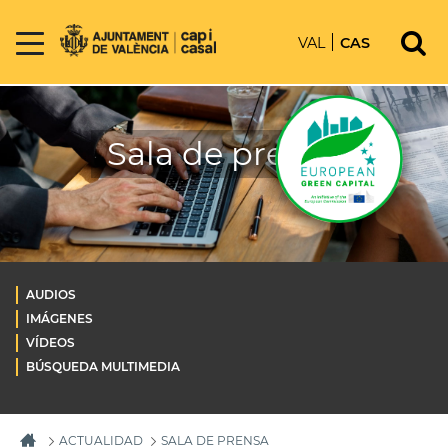
VAL
CAS
Sala de prensa
AUDIOS
IMÁGENES
VÍDEOS
BÚSQUEDA MULTIMEDIA
ACTUALIDAD
SALA DE PRENSA