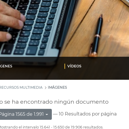
ÁGENES
VÍDEOS
RECURSOS MULTIMEDIA
IMÁGENES
o se ha encontrado ningún documento
— 10 Resultados por página
Página 1565 de 1.991
ostrando el intervalo 15.641 - 15.650 de 19.906 resultados.