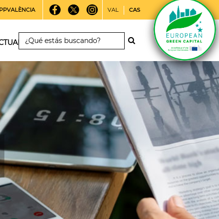
PPVALÈNCIA
VAL
CAS
CTUALIDAD