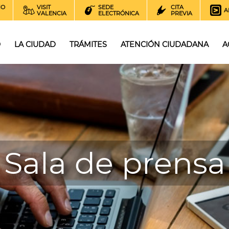
NO
VISIT
SEDE
CITA
A
VALENCIA
ELECTRÓNICA
PREVIA
O
LA CIUDAD
TRÁMITES
ATENCIÓN CIUDADANA
A
Sala de prensa