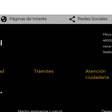
Páginas de Interés
Redes Sociales
Plaça
46002
Horari
Teléf
ad
Trámites
Atención
ciudadana
.
Medio ambiente y salud
Derec