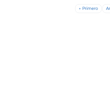
← Primero
An