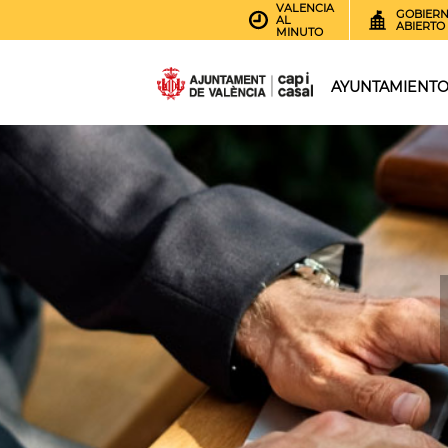
VALENCIA
GOBIER
AL
ABIERTO
MINUTO
AYUNTAMIENT