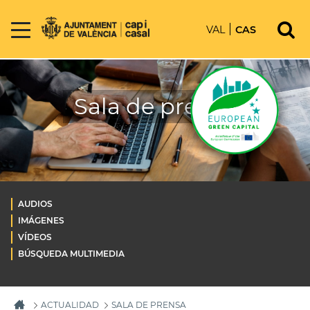
VAL
CAS
Sala de prensa
AUDIOS
IMÁGENES
VÍDEOS
BÚSQUEDA MULTIMEDIA
ACTUALIDAD
SALA DE PRENSA