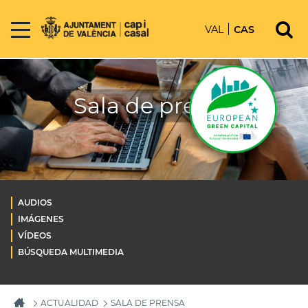
VAL
CAS
Sala de prensa
AUDIOS
IMÁGENES
VÍDEOS
BÚSQUEDA MULTIMEDIA
ACTUALIDAD
SALA DE PRENSA