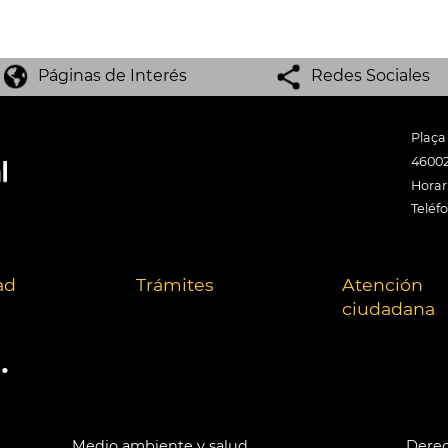
Páginas de Interés
Redes Sociales
Plaça
46002
Horari
Teléf
ad
Trámites
Atención
ciudadana
.
Medio ambiente y salud
Derec