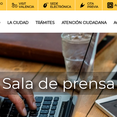
NO
VISIT
SEDE
CITA
A
VALENCIA
ELECTRÓNICA
PREVIA
O
LA CIUDAD
TRÁMITES
ATENCIÓN CIUDADANA
A
Sala de prensa