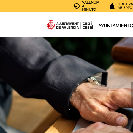
VALENCIA
GOBIER
AL
ABIERTO
MINUTO
AYUNTAMIENT