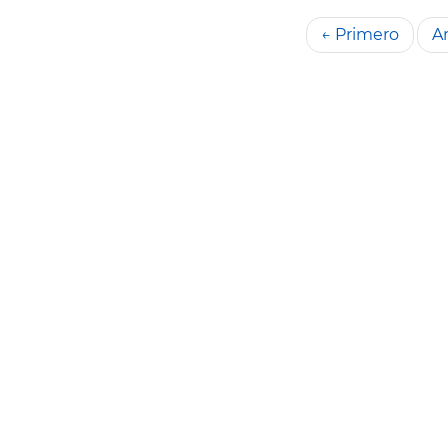
← Primero
An