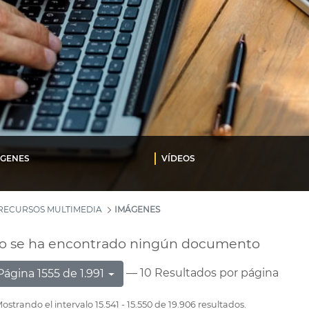
ÁGENES
VÍDEOS
RECURSOS MULTIMEDIA
IMÁGENES
o se ha encontrado ningún documento
— 10 Resultados por página
Página 1555 de 1.991
ostrando el intervalo 15.541 - 15.550 de 19.906 resultados.