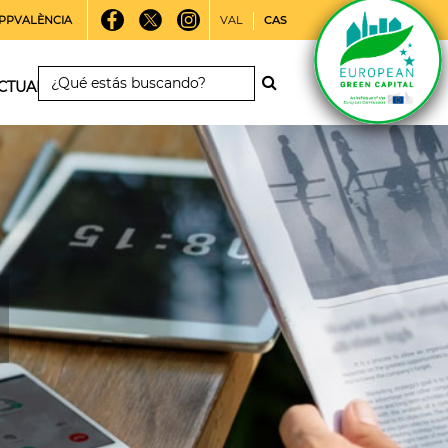
PPVALÈNCIA
VAL
CAS
CTUALIDAD