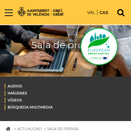
VAL
CAS
Sala de prensa
AUDIOS
IMÁGENES
VÍDEOS
BÚSQUEDA MULTIMEDIA
ACTUALIDAD
SALA DE PRENSA