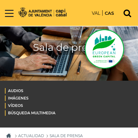
VAL
CAS
Sala de prensa
AUDIOS
IMÁGENES
VÍDEOS
BÚSQUEDA MULTIMEDIA
ACTUALIDAD
SALA DE PRENSA