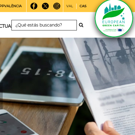
PPVALÈNCIA
VAL
CAS
CTUALIDAD