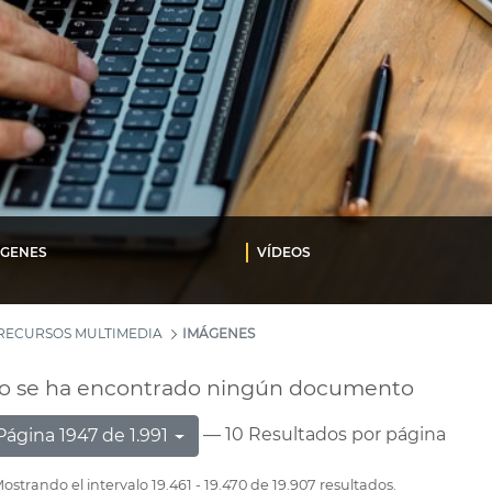
ÁGENES
VÍDEOS
RECURSOS MULTIMEDIA
IMÁGENES
o se ha encontrado ningún documento
— 10 Resultados por página
Página 1947 de 1.991
ostrando el intervalo 19.461 - 19.470 de 19.907 resultados.