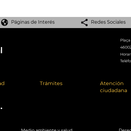
Páginas de Interés
Redes Sociales
Plaça
46002
Horari
Teléf
ad
Trámites
Atención
ciudadana
.
Medio ambiente y salud
Derec