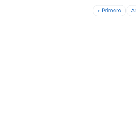
← Primero
An