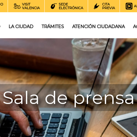
NO
VISIT
SEDE
CITA
A
VALENCIA
ELECTRÓNICA
PREVIA
O
LA CIUDAD
TRÁMITES
ATENCIÓN CIUDADANA
A
Sala de prensa