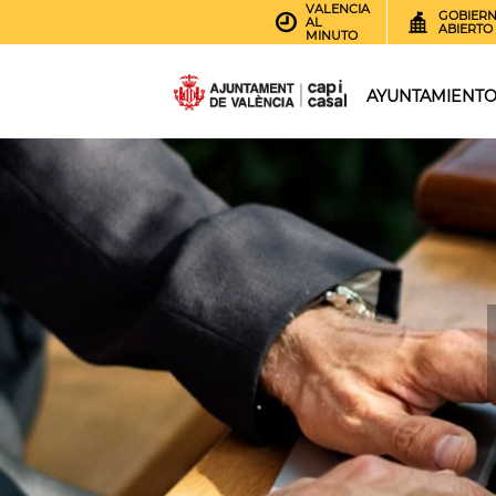
VALENCIA
GOBIER
AL
ABIERTO
MINUTO
AYUNTAMIENT