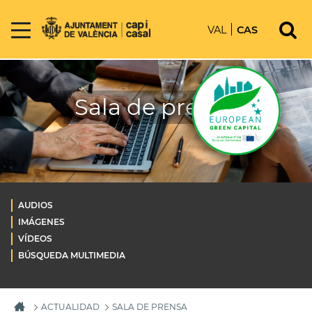
VAL
CAS
Sala de prensa
AUDIOS
IMÁGENES
VÍDEOS
BÚSQUEDA MULTIMEDIA
ACTUALIDAD
SALA DE PRENSA