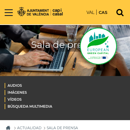
VAL
CAS
Sala de prensa
AUDIOS
IMÁGENES
VÍDEOS
BÚSQUEDA MULTIMEDIA
ACTUALIDAD
SALA DE PRENSA