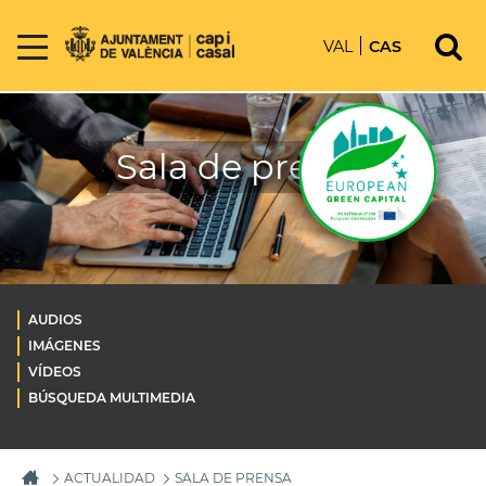
VAL
CAS
Sala de prensa
AUDIOS
IMÁGENES
VÍDEOS
BÚSQUEDA MULTIMEDIA
ACTUALIDAD
SALA DE PRENSA