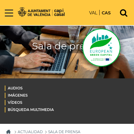
VAL
CAS
Sala de prensa
AUDIOS
IMÁGENES
VÍDEOS
BÚSQUEDA MULTIMEDIA
ACTUALIDAD
SALA DE PRENSA