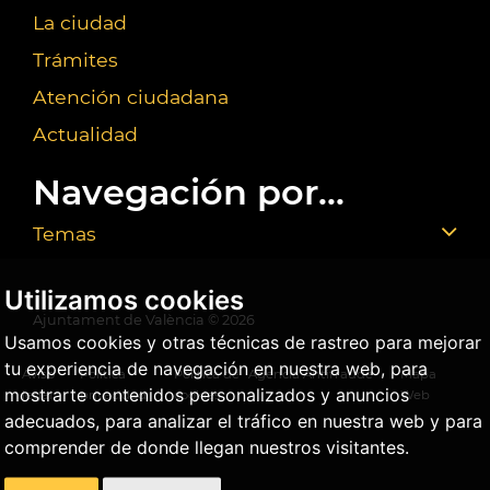
La ciudad
Trámites
Atención ciudadana
Actualidad
Navegación por...
Temas
Utilizamos cookies
Ajuntament de València ©
2026
Usamos cookies y otras técnicas de rastreo para mejorar
tu experiencia de navegación en nuestra web, para
Aviso
Política
Política de
Agencia Antifraude
Mapa
mostrarte contenidos personalizados y anuncios
legal
privacidad
cookies
Web
adecuados, para analizar el tráfico en nuestra web y para
comprender de donde llegan nuestros visitantes.