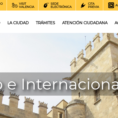
NO
VISIT
SEDE
CITA
A
VALENCIA
ELECTRÓNICA
PREVIA
O
LA CIUDAD
TRÁMITES
ATENCIÓN CIUDADANA
A
 e Internaciona