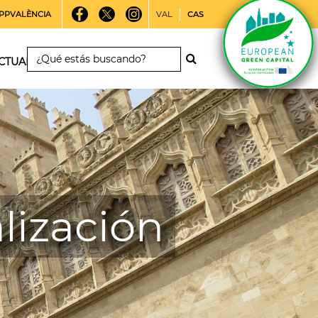
PPVALÈNCIA
VAL
CAS
CTUALIDAD
lización