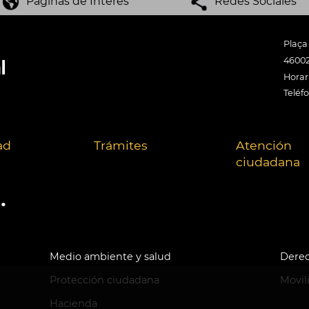
Páginas de Interés
Redes Sociales
Plaça
46002
Horari
Teléf
ad
Trámites
Atención
ciudadana
.
Medio ambiente y salud
Derec
Protección ciudadana
Movil
Hacienda