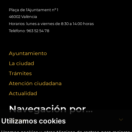
Plaça de l'Ajuntament nº 1
46002 València
Horarios: lunes a viernes de 8:30 a 14:00 horas
Teléfono: 963 52 54 78
Ayuntamiento
La ciudad
Trámites
Atención ciudadana
Actualidad
Navegación por...
Utilizamos cookies
Temas