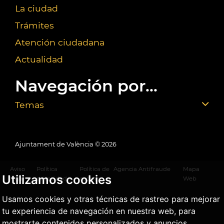
La ciudad
Trámites
Atención ciudadana
Actualidad
Navegación por...
Temas
Ajuntament de València ©
2026
Aviso
Política
Política de
Agencia Antifraude
Mapa
Utilizamos cookies
legal
privacidad
cookies
Web
Usamos cookies y otras técnicas de rastreo para mejorar
tu experiencia de navegación en nuestra web, para
mostrarte contenidos personalizados y anuncios