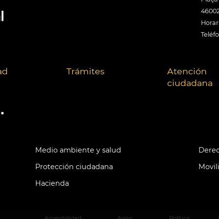
46002
Horari
Teléf
ad
Trámites
Atención
ciudadana
.
Medio ambiente y salud
Derec
Protección ciudadana
Movil
Hacienda
Accesibilidad
Aviso
Política