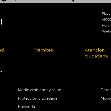
Plaça
46002
Horari
Teléf
ad
Trámites
Atención
ciudadana
.
Medio ambiente y salud
Derec
Protección ciudadana
Movil
Hacienda