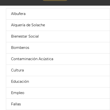
Albufera
Alquería de Solache
Bienestar Social
Bomberos
Contaminación Acústica
Cultura
Educación
Empleo
Fallas