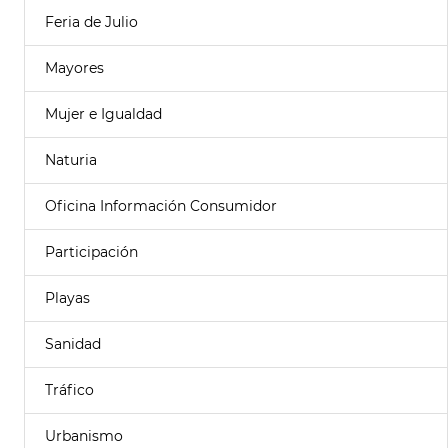
Feria de Julio
Mayores
Mujer e Igualdad
Naturia
Oficina Información Consumidor
Participación
Playas
Sanidad
Tráfico
Urbanismo