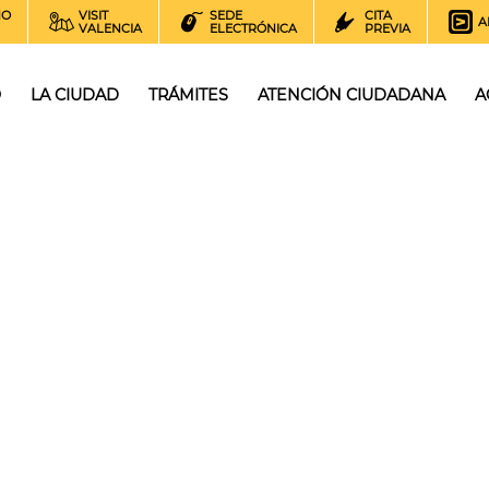
NO
VISIT
SEDE
CITA
A
VALENCIA
ELECTRÓNICA
PREVIA
O
LA CIUDAD
TRÁMITES
ATENCIÓN CIUDADANA
A