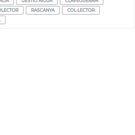
ALÍA
GESTIÓ AIGUA
CLAVEGUERAM
OLECTOR
RASCANYA
COL·LECTOR
A