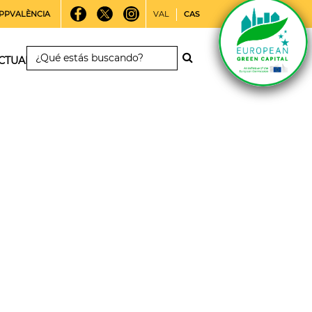
PPVALÈNCIA
VAL
CAS
CTUALIDAD