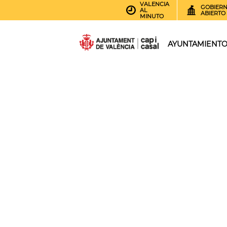
VALENCIA
GOBIER
AL
ABIERTO
MINUTO
AYUNTAMIENT