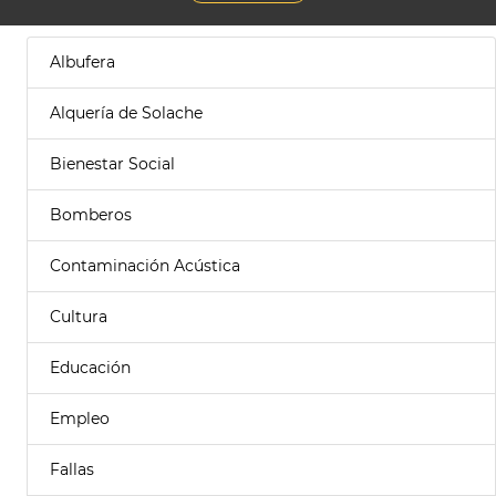
Albufera
Alquería de Solache
Bienestar Social
Bomberos
Contaminación Acústica
Cultura
Educación
Empleo
Fallas