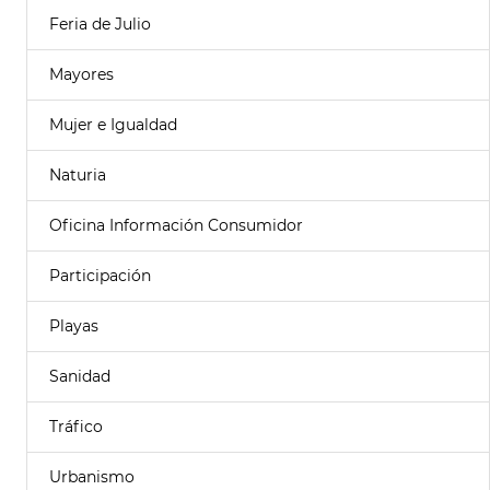
Feria de Julio
Mayores
Mujer e Igualdad
Naturia
Oficina Información Consumidor
Participación
Playas
Sanidad
Tráfico
Urbanismo