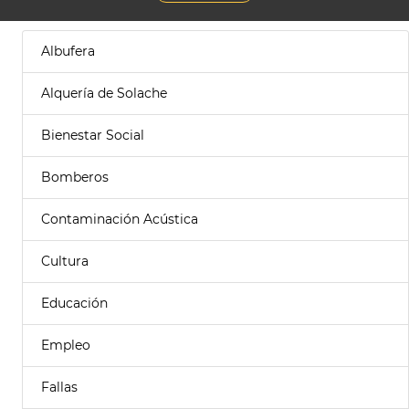
Albufera
Alquería de Solache
Bienestar Social
Bomberos
Contaminación Acústica
Cultura
Educación
Empleo
Fallas