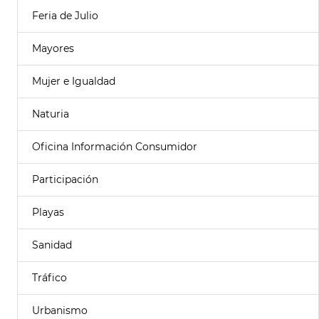
Feria de Julio
Mayores
Mujer e Igualdad
Naturia
Oficina Información Consumidor
Participación
Playas
Sanidad
Tráfico
Urbanismo