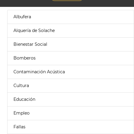
Albufera
Alquería de Solache
Bienestar Social
Bomberos
Contaminación Acústica
Cultura
Educación
Empleo
Fallas