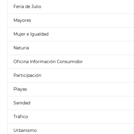
Feria de Julio
Mayores
Mujer e Igualdad
Naturia
Oficina Información Consumidor
Participación
Playas
Sanidad
Tráfico
Urbanismo