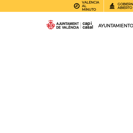
VALENCIA
GOBIER
AL
ABIERTO
MINUTO
AYUNTAMIENT