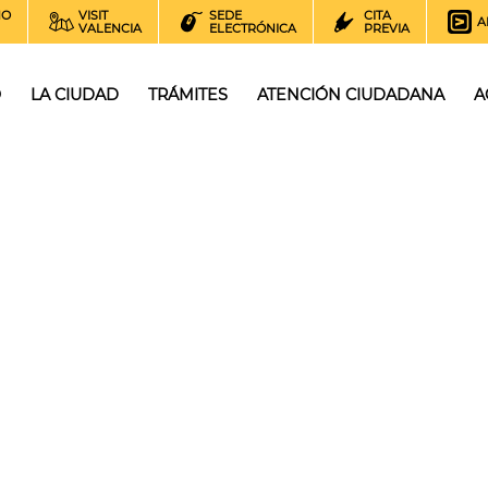
NO
VISIT
SEDE
CITA
A
VALENCIA
ELECTRÓNICA
PREVIA
O
LA CIUDAD
TRÁMITES
ATENCIÓN CIUDADANA
A